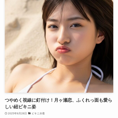
つやめく視線に釘付け！月ヶ瀬恋、ふくれっ面も愛ら
しい紐ビキニ姿
2025年9月28日
ビキニ水着