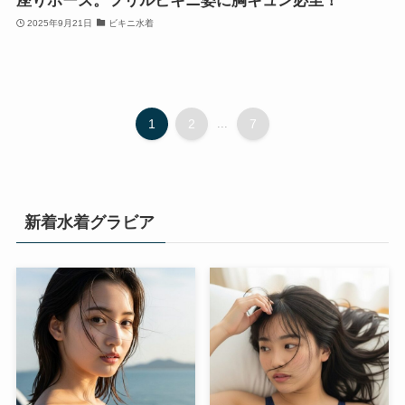
座りポーズ。フリルビキニ姿に胸キュン必至！
2025年9月21日
ビキニ水着
1
2
...
7
新着水着グラビア