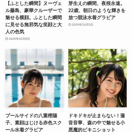
【ふとした瞬間】ヌーヴェ
芽生えの瞬間、夜桜永遠。
ル藤島、豪華クルーザーで
22歳、朝日のような輝きを
魅せる横顔。ふとした瞬間
放つ競泳水着グラビア
に見せる無邪気な笑顔と大
2025年10月5日
人の色気
2025年10月6日
プールサイドの八重樫陽
ドキドキが止まらない！蓮
子、素顔はじける赤色スク
音音寧、森の中で魅せる小
ール水着グラビア
悪魔的ビキニショット