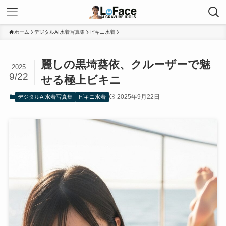
ホーム
デジタルAI水着写真集
ビキニ水着
麗しの黒埼葵依、クルーザーで魅
2025
9/22
せる極上ビキニ
2025年9月22日
デジタルAI水着写真集
ビキニ水着