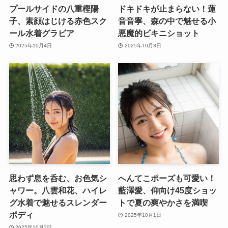
プールサイドの八重樫陽
ドキドキが止まらない！蓮
子、素顔はじける赤色スク
音音寧、森の中で魅せる小
ール水着グラビア
悪魔的ビキニショット
2025年10月4日
2025年10月3日
思わず息を呑む、お色気シ
へんてこポーズも可愛い！
ャワー。八雲和花、ハイレ
藍澤愛、仰向け45度ショッ
グ水着で魅せるスレンダー
トで夏の爽やかさを満喫
ボディ
2025年10月1日
2025年10月2日