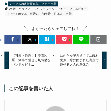
デジタルAI水着写真集
ビキニ水着
25歳
グラビア
シャワールーム
ビキニ
フリルビキニ
リゾートホテル
可愛い
和芽愛
日本人
水着
よかったらシェアしてね！
【可愛さ炸裂！】美咲沙
ゆかたを脱ぎ捨てて…藤村
羅、湖畔で魅せる無防備な
兎夢、緑に囲まれた滝壺で
バンドゥビキニ
魅せる大人の夏休み
この記事を書いた人