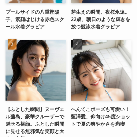
プールサイドの八重樫陽
芽生えの瞬間、夜桜永遠。
子、素顔はじける赤色スク
22歳、朝日のような輝きを
ール水着グラビア
放つ競泳水着グラビア
【ふとした瞬間】ヌーヴェ
へんてこポーズも可愛い！
ル藤島、豪華クルーザーで
藍澤愛、仰向け45度ショッ
魅せる横顔。ふとした瞬間
トで夏の爽やかさを満喫
に見せる無邪気な笑顔と大