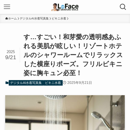
ホーム
デジタルAI水着写真集
ビキニ水着
す…すごい！和芽愛の透明感あふ
れる美肌が眩しい！リゾートホテ
2025
ルのシャワールームでリラックス
9/21
した横座りポーズ。フリルビキニ
姿に胸キュン必至！
2025年9月21日
デジタルAI水着写真集
ビキニ水着