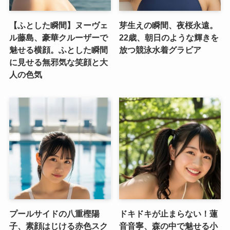
【ふとした瞬間】ヌーヴェ
芽生えの瞬間、夜桜永遠。
ル藤島、豪華クルーザーで
22歳、朝日のような輝きを
魅せる横顔。ふとした瞬間
放つ競泳水着グラビア
に見せる無邪気な笑顔と大
人の色気
プールサイドの八重樫陽
ドキドキが止まらない！蓮
子、素顔はじける赤色スク
音音寧、森の中で魅せる小