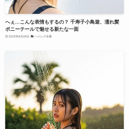
へぇ…こんな表情もするの？ 千寿子小鳥遊、濡れ髪
ポニーテールで魅せる新たな一面
2025年9月28日
ハイレグ水着