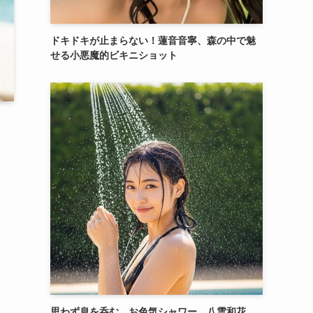
ドキドキが止まらない！蓮音音寧、森の中で魅
せる小悪魔的ビキニショット
思わず息を呑む、お色気シャワー。八雲和花、