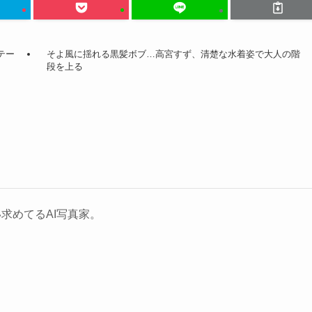
テー
そよ風に揺れる黒髪ボブ…高宮すず、清楚な水着姿で大人の階
段を上る
求めてるAI写真家。