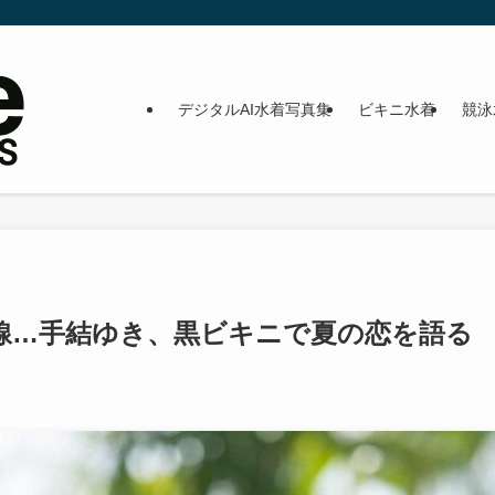
デジタルAI水着写真集
ビキニ水着
競泳
線…手結ゆき、黒ビキニで夏の恋を語る