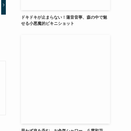
ドキドキが止まらない！蓮音音寧、森の中で魅
せる小悪魔的ビキニショット
思わず息を呑む、お色気シャワー。八雲和花、