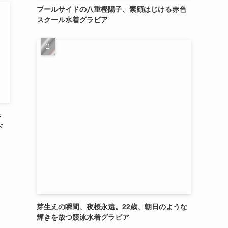
プールサイドの八重樫陽子、素顔はじける赤色
スクール水着グラビア
キ
ド
芽生えの瞬間、夜桜永遠。22歳、朝日のような
輝きを放つ競泳水着グラビア