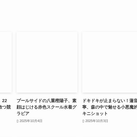
22
プールサイドの八重樫陽子、素
ドキドキが止まらない！蓮
放つ競
顔はじける赤色スクール水着グ
寧、森の中で魅せる小悪魔
ラビア
キニショット
2025年10月4日
2025年10月3日