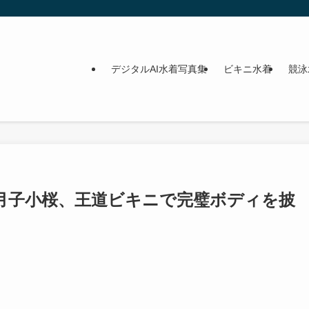
デジタルAI水着写真集
ビキニ水着
競泳
月子小桜、王道ビキニで完璧ボディを披