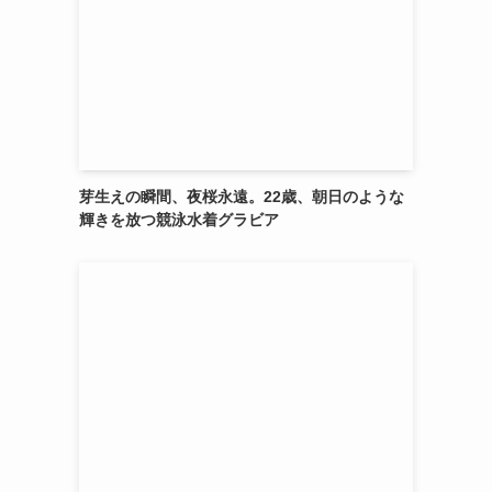
芽生えの瞬間、夜桜永遠。22歳、朝日のような
輝きを放つ競泳水着グラビア