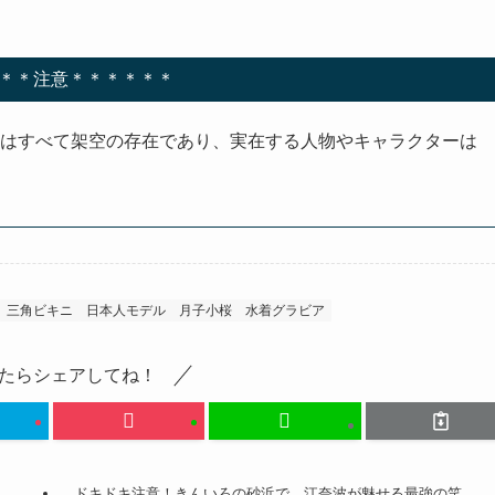
＊＊注意＊＊＊＊＊＊
ルはすべて架空の存在であり、実在する人物やキャラクターは
三角ビキニ
日本人モデル
月子小桜
水着グラビア
たらシェアしてね！
ドキドキ注意！きんいろの砂浜で、江奈波が魅せる最強の笑