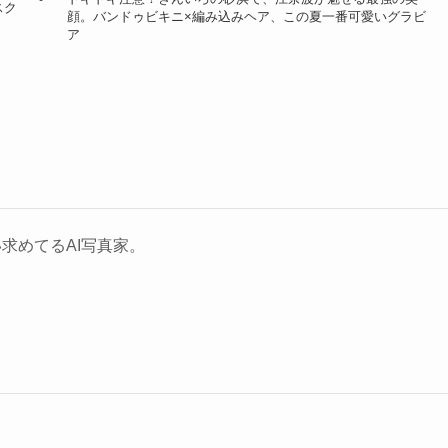
スク
顔。バンドゥビキニ×編み込みヘア、この夏一番可愛いグラビ
ア
求めてるAI写真家。