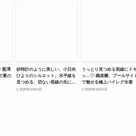
！藍澤
砂時計のように美しい、小日向
うっとり見つめる視線にド
で夏の
ひよりのシルエット。水平線を
ッ…♡ 織楽蘭、プールサイ
見つめる、切ない視線の先に…
で魅せる極上ハイレグ水着
2025年10月1日
2025年10月1日