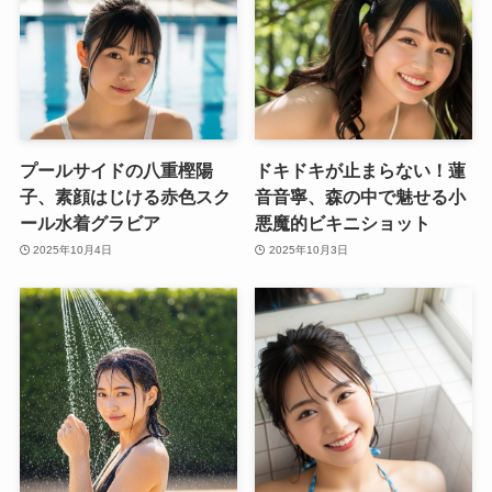
プールサイドの八重樫陽
ドキドキが止まらない！蓮
子、素顔はじける赤色スク
音音寧、森の中で魅せる小
ール水着グラビア
悪魔的ビキニショット
2025年10月4日
2025年10月3日