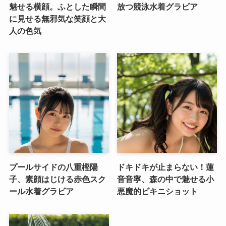
魅せる横顔。ふとした瞬間
放つ競泳水着グラビア
に見せる無邪気な笑顔と大
人の色気
プールサイドの八重樫陽
ドキドキが止まらない！蓮
子、素顔はじける赤色スク
音音寧、森の中で魅せる小
ール水着グラビア
悪魔的ビキニショット