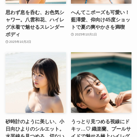
思わず息を呑む、お色気シ
へんてこポーズも可愛い！
ャワー。八雲和花、ハイレ
藍澤愛、仰向け45度ショッ
グ水着で魅せるスレンダー
トで夏の爽やかさを満喫
ボディ
2025年10月1日
2025年10月2日
砂時計のように美しい、小
うっとり見つめる視線にド
日向ひよりのシルエット。
キッ…♡ 織楽蘭、プールサ
水平線を見つめる、切ない
イドで魅せる極上ハイレグ