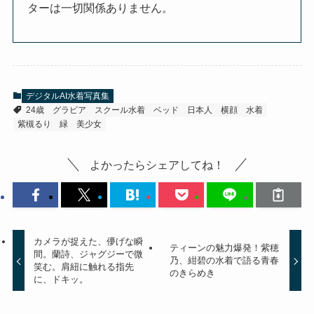
ターは一切関係ありません。
デジタルAI水着写真集
24歳
グラビア
スクール水着
ベッド
日本人
横顔
水着
紫槻るり
緑
美少女
よかったらシェアしてね！
カメラが捉えた、儚げな瞬
ティーンの魅力爆発！紫穂
間。蘭詩、ジャグジーで微
乃、紺碧の水着で語る青春
笑む。肩紐に触れる指先
のきらめき
に、ドキッ。