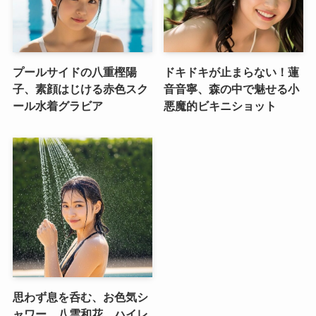
プールサイドの八重樫陽
ドキドキが止まらない！蓮
子、素顔はじける赤色スク
音音寧、森の中で魅せる小
ール水着グラビア
悪魔的ビキニショット
思わず息を呑む、お色気シ
ャワー。八雲和花、ハイレ