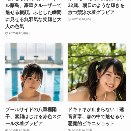
ル藤島、豪華クルーザーで
22歳、朝日のような輝きを
魅せる横顔。ふとした瞬間
放つ競泳水着グラビア
に見せる無邪気な笑顔と大
2025年10月5日
人の色気
2025年10月6日
プールサイドの八重樫陽
ドキドキが止まらない！蓮
子、素顔はじける赤色スク
音音寧、森の中で魅せる小
ール水着グラビア
悪魔的ビキニショット
2025年10月4日
2025年10月3日