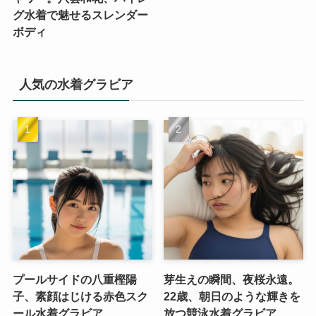
グ水着で魅せるスレンダー
ボディ
人気の水着グラビア
プールサイドの八重樫陽
芽生えの瞬間、夜桜永遠。
子、素顔はじける赤色スク
22歳、朝日のような輝きを
ール水着グラビア
放つ競泳水着グラビア