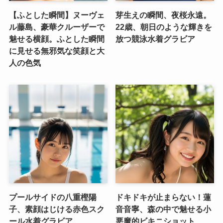
【ふとした瞬間】ヌーヴェ
芽生えの瞬間、夜桜永遠。
ル藤島、豪華クルーザーで
22歳、朝日のような輝きを
魅せる横顔。ふとした瞬間
放つ競泳水着グラビア
に見せる無邪気な笑顔と大
人の色気
プールサイドの八重樫陽
ドキドキが止まらない！蓮
子、素顔はじける赤色スク
音音寧、森の中で魅せる小
ール水着グラビア
悪魔的ビキニショット