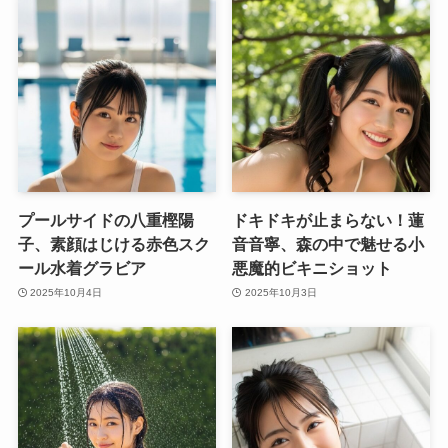
プールサイドの八重樫陽
ドキドキが止まらない！蓮
子、素顔はじける赤色スク
音音寧、森の中で魅せる小
ール水着グラビア
悪魔的ビキニショット
2025年10月4日
2025年10月3日