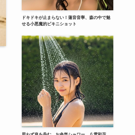
ドキドキが止まらない！蓮音音寧、森の中で魅
せる小悪魔的ビキニショット
思わず息を呑む、お色気シャワー。八雲和花、