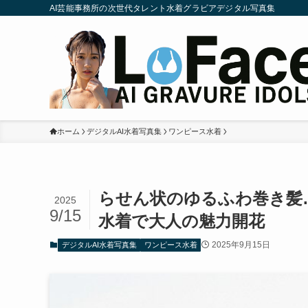
AI芸能事務所の次世代タレント水着グラビアデジタル写真集
ホーム
デジタルAI水着写真集
ワンピース水着
らせん状のゆるふわ巻き髪
2025
9/15
水着で大人の魅力開花
2025年9月15日
デジタルAI水着写真集
ワンピース水着