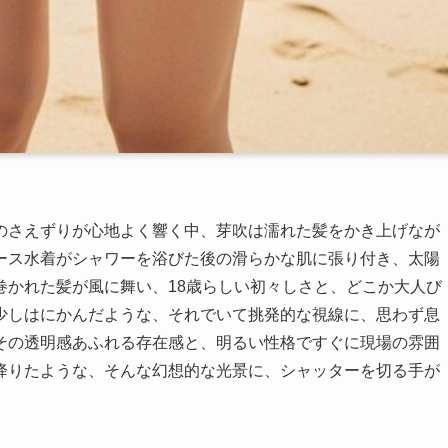
のさえずりが心地よく響く中、芽吹は濡れた髪をかき上げなが
ース水着がシャワーを浴びた後の滑らかな肌に張り付き、太陽
巻かれた髪が風に舞い、18歳らしい初々しさと、どこか大人び
少しはにかんだような、それでいて挑発的な視線に、思わず息
その透明感あふれる存在感と、明るい性格ですぐに現場の雰囲
降りたような、そんな幻想的な光景に、シャッターを切る手が