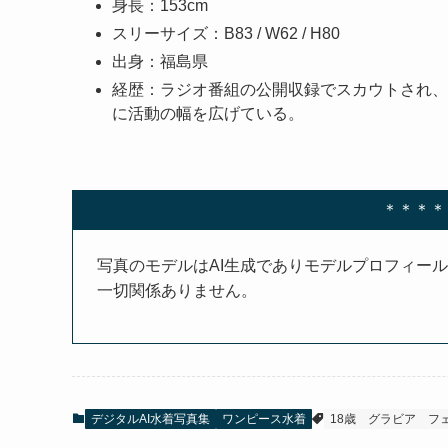
身長：153cm
スリーサイズ：B83 / W62 / H80
出身：福島県
経歴：ラジオ番組の公開収録でスカウトされ、
に活動の幅を広げている。
＊＊＊＊
写真のモデルはAI生成でありモデルプロフィー
一切関係ありません。
デジタルAI水着写真集
ワンピース水着
18歳
グラビア
フ