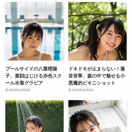
プールサイドの八重樫陽
ドキドキが止まらない！蓮
子、素顔はじける赤色スク
音音寧、森の中で魅せる小
ール水着グラビア
悪魔的ビキニショット
2025年10月4日
2025年10月3日