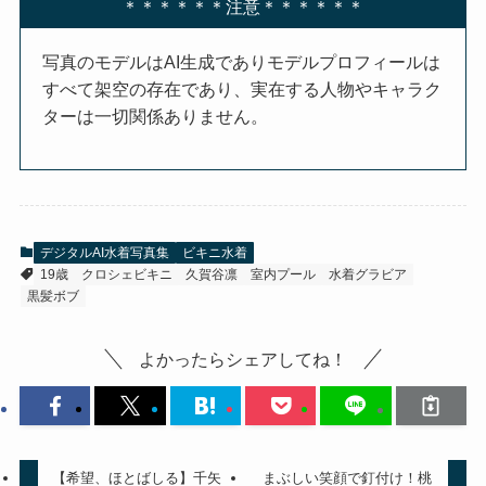
＊＊＊＊＊＊注意＊＊＊＊＊＊
写真のモデルはAI生成でありモデルプロフィールは
すべて架空の存在であり、実在する人物やキャラク
ターは一切関係ありません。
デジタルAI水着写真集
ビキニ水着
19歳
クロシェビキニ
久賀谷凛
室内プール
水着グラビア
黒髪ボブ
よかったらシェアしてね！
【希望、ほとばしる】千矢
まぶしい笑顔で釘付け！桃