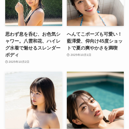
思わず息を呑む、お色気シ
へんてこポーズも可愛い！
ャワー。八雲和花、ハイレ
藍澤愛、仰向け45度ショッ
グ水着で魅せるスレンダー
トで夏の爽やかさを満喫
ボディ
2025年10月1日
2025年10月2日