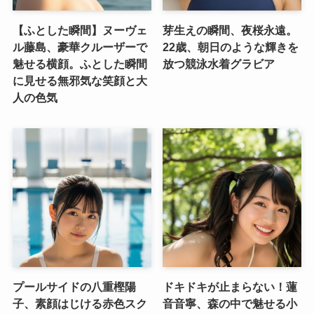
【ふとした瞬間】ヌーヴェ
芽生えの瞬間、夜桜永遠。
ル藤島、豪華クルーザーで
22歳、朝日のような輝きを
魅せる横顔。ふとした瞬間
放つ競泳水着グラビア
に見せる無邪気な笑顔と大
人の色気
プールサイドの八重樫陽
ドキドキが止まらない！蓮
子、素顔はじける赤色スク
音音寧、森の中で魅せる小