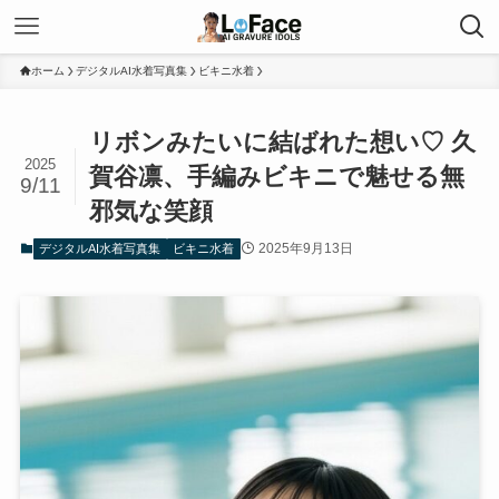
ホーム
デジタルAI水着写真集
ビキニ水着
リボンみたいに結ばれた想い♡ 久
2025
賀谷凛、手編みビキニで魅せる無
9/11
邪気な笑顔
2025年9月13日
デジタルAI水着写真集
ビキニ水着