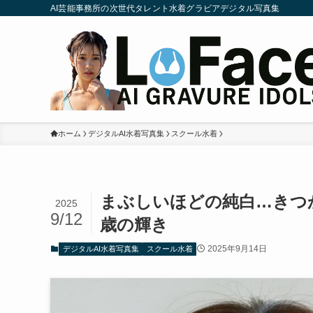
AI芸能事務所の次世代タレント水着グラビアデジタル写真集
ホーム
デジタルAI水着写真集
スクール水着
まぶしいほどの純白…きつ
2025
9/12
歳の輝き
2025年9月14日
デジタルAI水着写真集
スクール水着