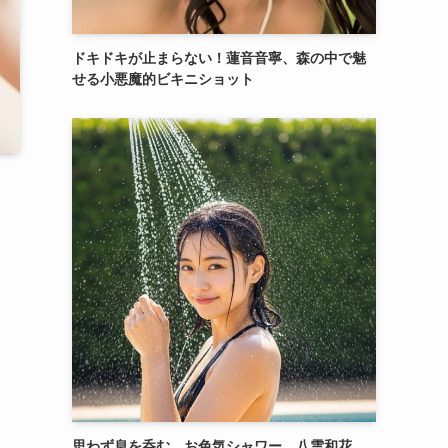
ドキドキが止まらない！蓮音音寧、森の中で魅
せる小悪魔的ビキニショット
思わず息を呑む、お色気シャワー。八雲和花、