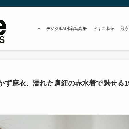
デジタルAI水着写真集
ビキニ水着
競泳
かず麻衣、濡れた肩紐の赤水着で魅せる1