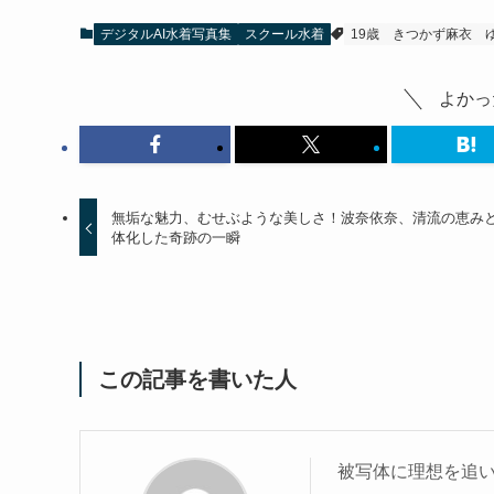
デジタルAI水着写真集
スクール水着
19歳
きつかず麻衣
よかっ
無垢な魅力、むせぶような美しさ！波奈依奈、清流の恵み
体化した奇跡の一瞬
この記事を書いた人
被写体に理想を追い