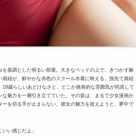
白を基調とした明るい部屋。大きなベッドの上で、きつかず麻
い肩紐が、鮮やかな赤色のスクール水着に映える。指先で肩紐
、19歳らしいあどけなさと、どこか挑発的な雰囲気が同居して
ンな魅力を一層引き立てていた。その姿は、まるで少女漫画か
ターを切る手が止まらない。彼女の魅力を捉えようと、夢中で
くいい感じだよ」