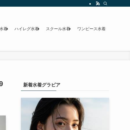
水着
ハイレグ水着
スクール水着
ワンピース水着
9
新着水着グラビア