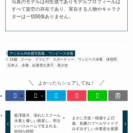
写真のモデルはAI生成でありモデルプロフィールは
すべて架空の存在であり、実在する人物やキャラク
ターは一切関係ありません。
デジタルAI水着写真集
ワンピース水着
18歳
クール
グラビア
スポーティー
ワンピース水着
休憩所
日本人
水着
紀香里久美子
美少女
よかったらシェアしてね！
藍澤藻月、濡れたスクール
まさに天使！桃瀬そよ22
水着と優しい眼差し。明る
歳、初夏のプールサイドで
いバスルームで生まれる、
みずみずしい水着姿を披露
特別な時間