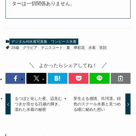
ターは一切関係ありません。
デジタルAI水着写真集
ワンピース水着
24歳
グラビア
テニスコート
夏
欅彩花
水着
笑顔
よかったらシェアしてね！
るつぼと化した夜、辺見む
芽生える感情、玖珂凛。紺
つきが見せる21歳の輝き。
色のスクール水着と見つめ
濡れた水着の秘密
る瞳に秘めた想い