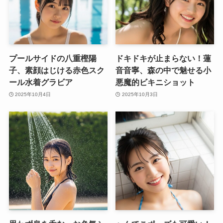
プールサイドの八重樫陽
ドキドキが止まらない！蓮
子、素顔はじける赤色スク
音音寧、森の中で魅せる小
ール水着グラビア
悪魔的ビキニショット
2025年10月4日
2025年10月3日