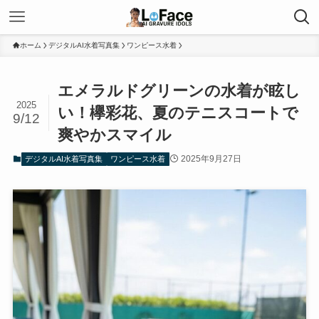
ホーム
デジタルAI水着写真集
ワンピース水着
エメラルドグリーンの水着が眩し
2025
い！欅彩花、夏のテニスコートで
9/12
爽やかスマイル
2025年9月27日
デジタルAI水着写真集
ワンピース水着