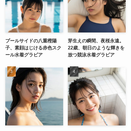
プールサイドの八重樫陽
芽生えの瞬間、夜桜永遠。
子、素顔はじける赤色スク
22歳、朝日のような輝きを
ール水着グラビア
放つ競泳水着グラビア