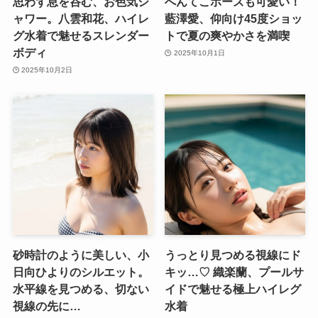
思わず息を呑む、お色気シ
へんてこポーズも可愛い！
ャワー。八雲和花、ハイレ
藍澤愛、仰向け45度ショッ
グ水着で魅せるスレンダー
トで夏の爽やかさを満喫
ボディ
2025年10月1日
2025年10月2日
砂時計のように美しい、小
うっとり見つめる視線にド
日向ひよりのシルエット。
キッ…♡ 織楽蘭、プールサ
水平線を見つめる、切ない
イドで魅せる極上ハイレグ
視線の先に…
水着