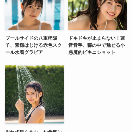
プールサイドの八重樫陽
ドキドキが止まらない！蓮
子、素顔はじける赤色スク
音音寧、森の中で魅せる小
ール水着グラビア
悪魔的ビキニショット
思わず息を呑む、お色気シ