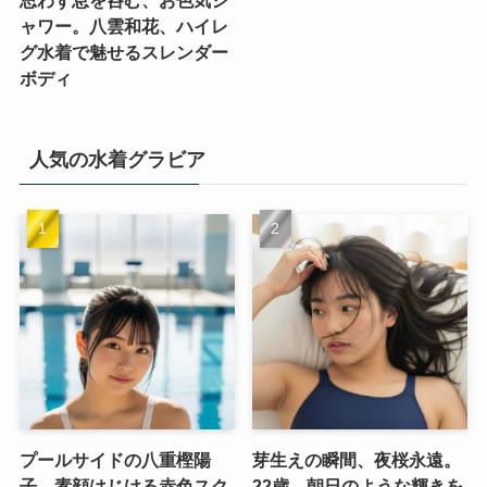
ャワー。八雲和花、ハイレ
グ水着で魅せるスレンダー
ボディ
人気の水着グラビア
プールサイドの八重樫陽
芽生えの瞬間、夜桜永遠。
子、素顔はじける赤色スク
22歳、朝日のような輝きを