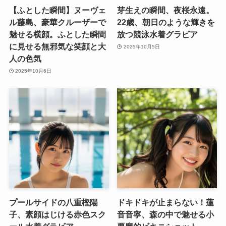
【ふとした瞬間】ヌーヴェ
芽生えの瞬間、夜桜永遠。
ル藤島、豪華クルーザーで
22歳、朝日のような輝きを
魅せる横顔。ふとした瞬間
放つ競泳水着グラビア
に見せる無邪気な笑顔と大
2025年10月5日
人の色気
2025年10月6日
プールサイドの八重樫陽
ドキドキが止まらない！蓮
子、素顔はじける赤色スク
音音寧、森の中で魅せる小