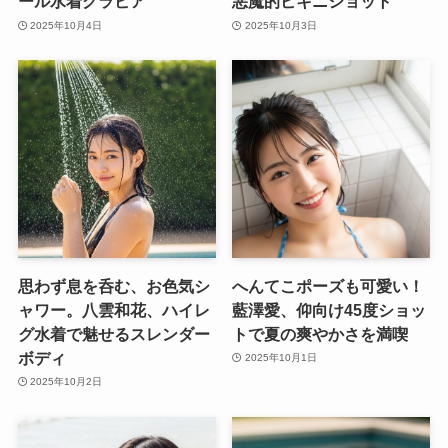
ール水着グラビア
悪魔的ビキニショット
2025年10月4日
2025年10月3日
思わず息を呑む、お色気シ
へんてこポーズも可愛い！
ャワー。八雲和花、ハイレ
藍澤愛、仰向け45度ショッ
グ水着で魅せるスレンダー
トで夏の爽やかさを満喫
ボディ
2025年10月1日
2025年10月2日