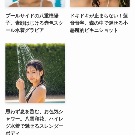
プールサイドの八重樫陽
ドキドキが止まらない！蓮
子、素顔はじける赤色スク
音音寧、森の中で魅せる小
ール水着グラビア
悪魔的ビキニショット
思わず息を呑む、お色気シ
ャワー。八雲和花、ハイレ
グ水着で魅せるスレンダー
ボディ