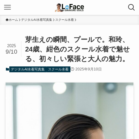
ホーム
デジタルAI水着写真集
スクール水着
芽生えの瞬間、プールで。和玲、
2025
24歳、紺色のスクール水着で魅せ
9/10
る、初々しい緊張と大人の魅力。
2025年9月10日
デジタルAI水着写真集
スクール水着