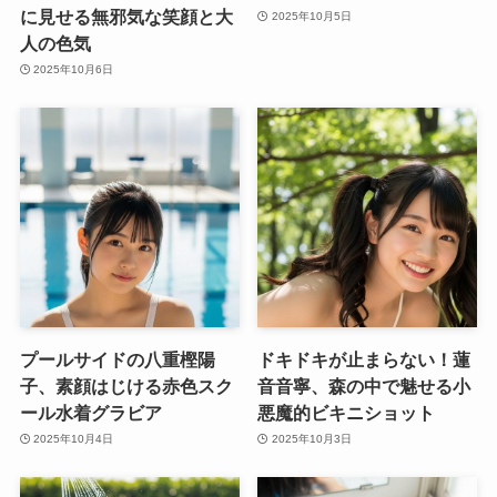
に見せる無邪気な笑顔と大
2025年10月5日
人の色気
2025年10月6日
プールサイドの八重樫陽
ドキドキが止まらない！蓮
子、素顔はじける赤色スク
音音寧、森の中で魅せる小
ール水着グラビア
悪魔的ビキニショット
2025年10月4日
2025年10月3日