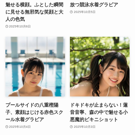
魅せる横顔。ふとした瞬間
放つ競泳水着グラビア
に見せる無邪気な笑顔と大
2025年10月5日
人の色気
2025年10月6日
プールサイドの八重樫陽
ドキドキが止まらない！蓮
子、素顔はじける赤色スク
音音寧、森の中で魅せる小
ール水着グラビア
悪魔的ビキニショット
2025年10月4日
2025年10月3日