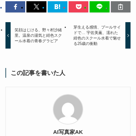
芽生える感情、プールサイ
笑顔はじける、野々村沙緒
ドで… 宇佐美薫、濡れた
里。温泉の湯気と紺色スク
紺色のスクール水着で魅せ
ール水着の青春グラビア
る25歳の衝動
この記事を書いた人
AI写真家AK