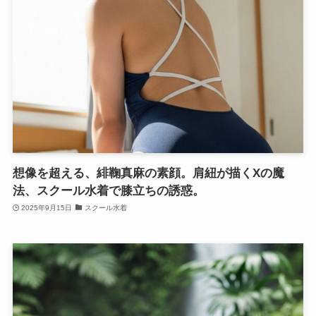
想像を超える、緋鞠真麻の素顔。肩紐が描くXの魔
法、スクール水着で膝立ちの誘惑。
2025年9月15日
スクール水着