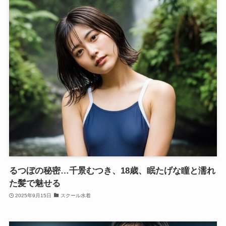
るつぼの秘密…千景むつき、18歳、眠たげな瞳と濡れ
た髪で魅せる
2025年9月15日
スクール水着