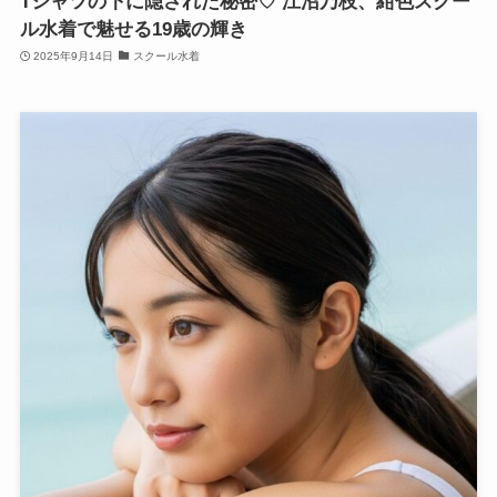
Tシャツの下に隠された秘密♡ 江沼乃枝、紺色スクー
ル水着で魅せる19歳の輝き
2025年9月14日
スクール水着