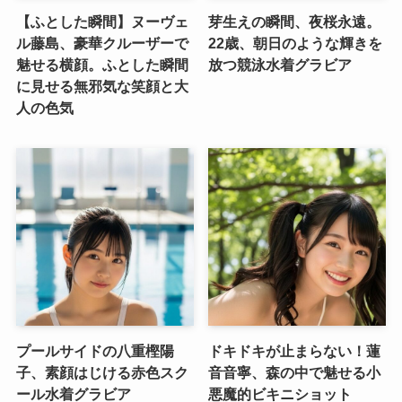
【ふとした瞬間】ヌーヴェ
芽生えの瞬間、夜桜永遠。
ル藤島、豪華クルーザーで
22歳、朝日のような輝きを
魅せる横顔。ふとした瞬間
放つ競泳水着グラビア
に見せる無邪気な笑顔と大
人の色気
プールサイドの八重樫陽
ドキドキが止まらない！蓮
子、素顔はじける赤色スク
音音寧、森の中で魅せる小
ール水着グラビア
悪魔的ビキニショット