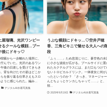
土屋瑠璃、光沢ワンピー
うぶな横顔にドキッ…♡空井戸穂
せるクールな横顔…プー
香、三角ビキニで魅せる大人への
午後にドキッ♡
段
の喧騒から一歩離れた場所に、
「ふぅ……」ため息混じりに、蒼空色の水
は佇んでいた。光沢のあるワン
に小さな波紋が広がる。プールサイドに置
、午後の日差しを受けてきらき
れたカクテルグラスには、まだ口もつけて
つ。背を向けたその姿はどこか
ないトロピカルドリンク。一体彼女に何が
ちらを振り返る仕草さえもスロ
ったというのか？ 「さっき、マネージャ
ように感じられた。編み...
んとちょっとケンカしちゃって……」と、
頬...
デジタルAI水着写真集
2025年9月19日
デジタルAI水着写真集