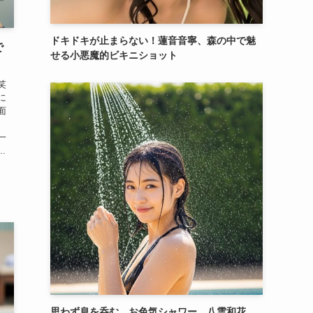
ドキドキが止まらない！蓮音音寧、森の中で魅
で
せる小悪魔的ビキニショット
笑
に
面
、
一
.
思わず息を呑む、お色気シャワー。八雲和花、