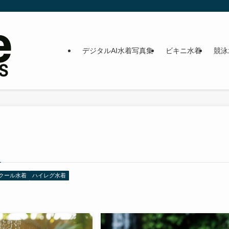
デジタルAI水着写真集
ビキニ水着
競泳
クール水着
ハイレグ水着