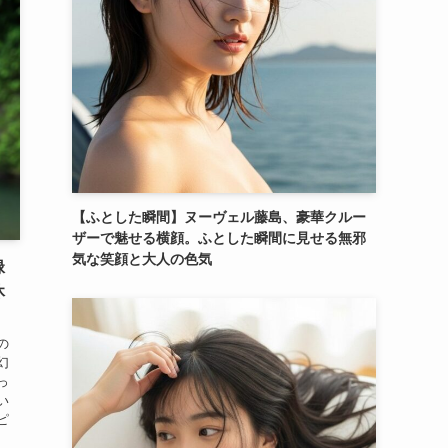
【ふとした瞬間】ヌーヴェル藤島、豪華クルー
ザーで魅せる横顔。ふとした瞬間に見せる無邪
気な笑顔と大人の色気
緑
休
の
幻
っ
い
ピ