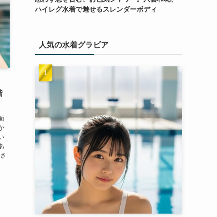
ハイレグ水着で魅せるスレンダーボディ
人気の水着グラビア
階
面
か
い
あ
ーさ