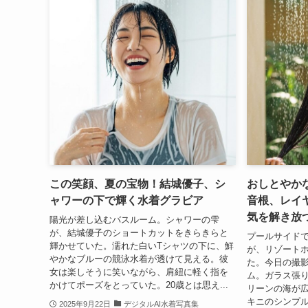
この笑顔、夏の宝物！結城優子、シ
おしとやか
ャワーの下で輝く水着グラビア
音根、レイ
気を解き放
陽光が差し込むバスルーム。シャワーの雫
が、結城優子のショートカットをきらきらと
プールサイド
輝かせていた。濡れた白いTシャツの下に、鮮
が、リゾート
やかなブルーの競泳水着が透けて見える。彼
た。今日の撮
女は楽しそうに笑いながら、肩紐に軽く指を
ム。ガラス張
かけてポーズをとっていた。20歳とは思え...
リーンの海が
キニのシンプル
2025年9月22日
デジタルAI水着写真集