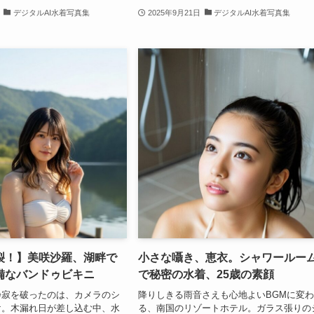
デジタルAI水着写真集
2025年9月21日
デジタルAI水着写真集
裂！】美咲沙羅、湖畔で
小さな囁き、恵衣。シャワールー
備なバンドゥビキニ
で秘密の水着、25歳の素顔
静寂を破ったのは、カメラのシ
降りしきる雨音さえも心地よいBGMに変
け。木漏れ日が差し込む中、水
る、南国のリゾートホテル。ガラス張りの