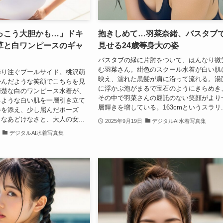
っこう大胆かも…」ドキ
抱きしめて…羽菜奈緒、バスタブ
草と白ワンピースのギャ
見せる24歳等身大の姿
バスタブの縁に片肘をついて、はんなり微
む羽菜さん。紺色のスクール水着が白い肌
降り注ぐプールサイド。桃沢萌
映え、濡れた黒髪が肩に沿って流れる。湯
かんだような笑顔でこちらを見
に浮かぶ泡がまるで宝石のようにきらめき
清楚な白のワンピース水着が、
その中で羽菜さんの屈託のない笑顔がより
るような白い肌を一層引き立て
層輝きを増している。163cmというスラリ..
手を添え、少し屈んだポーズ
なあどけなさと、大人の女...
2025年9月19日
デジタルAI水着写真集
デジタルAI水着写真集