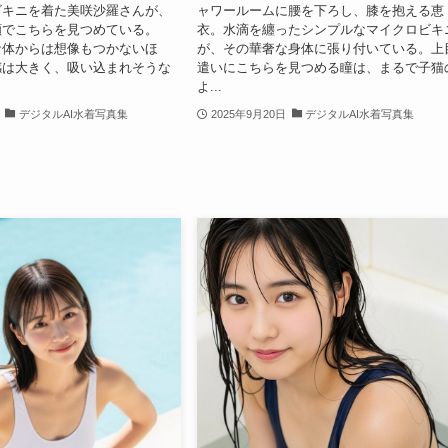
ビキニを着た美咲沙羅さんが、
ャワールームに腰を下ろし、膝を抱える恵
顔でこちらを見つめている。
衣。水滴を纏ったシンプルなマイクロビキ
柄な体からは想像もつかないほ
が、その華奢な身体に張り付いている。上
感は大きく、吸い込まれそうな
遣いにこちらを見つめる瞳は、まるで子猫
よ...
デジタルAI水着写真集
2025年9月20日
デジタルAI水着写真集