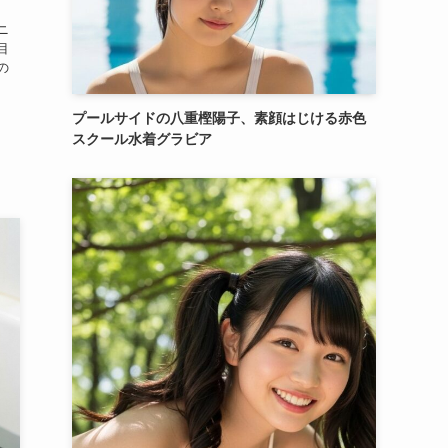
ニ
目
の
プールサイドの八重樫陽子、素顔はじける赤色
スクール水着グラビア