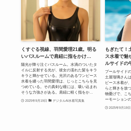
くすぐる視線、羽間愛理21歳。明る
もぎたて！
いバスルームで肩紐に指をかけ…
ス水着で魅
ルサイドの
陽光が降り注ぐバスルーム。水滴のついたタ
イルに反射する光が、彼女の濡れた髪をキラ
プールサイド
キラと輝かせている。光沢のあるワンピース
土屋瑠璃さん
水着を纏った羽間愛理は、じっとこちらを見
ピース水着が
つめている。その真剣な瞳には、吸い込まれ
らと輝きを放
そうな力強さがある。肩紐に軽く指をか...
物憂げで、こ
ーモーションの
2025年9月19日
デジタルAI水着写真集
2025年9月19日