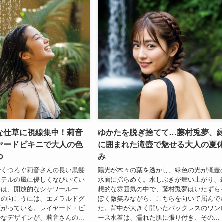
な仕草に視線集中！莉音
ゆかたを脱ぎ捨てて…藤村兎夢、
ヤードビキニで大人の色
に囲まれた滝壺で魅せる大人の夏
つ
み
でくつろぐ莉音さんの長い黒髪
陽光が木々の葉を透かし、緑色の光が滝壺
ホテルの風に優しくなびいてい
水面に揺らめく。水しぶきが舞い上がり、
影は、開放的なシャワールー
想的な雰囲気の中で、藤村兎夢はいたずら
りの向こうには、エメラルドグ
ぽく微笑みながら、こちらを向いて屈んで
広がっている。レイヤード・ビ
た。背中が大きく開いたバックレスのワン
なデザインが、莉音さんの...
ース水着は、濡れた肌に張り付き、その...