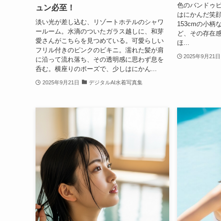
色のバンドゥ
ュン必至！
はにかんだ笑
淡い光が差し込む、リゾートホテルのシャワ
153cmの小
ールーム。水滴のついたガラス越しに、和芽
ど、その存在
愛さんがこちらを見つめている。可愛らしい
ほ...
フリル付きのピンクのビキニ。濡れた髪が肩
2025年9月21日
に沿って流れ落ち、その透明感に思わず息を
呑む。横座りのポーズで、少しはにかん...
2025年9月21日
デジタルAI水着写真集