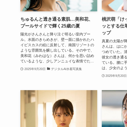
ちゅるんと透き通る素肌…美和花、
桃沢萌「け
プールサイドで輝く25歳の夏
ッとする仕
ップ
陽光がさんさんと降り注ぐ明るい室内プー
ル。水面のきらめきが、壁一面に描かれたハ
真夏の太陽が
イビスカスの絵に反射して、南国リゾートの
さんは、はに
ような雰囲気を醸し出している。その中で、
つめていた。
美和花（みわはな）さんは、何かを思い詰め
彼女の透き通
ているような、少しアンニュイな表情でた...
ている。腰に
は、少女のよう
2025年9月20日
デジタルAI水着写真集
2025年9月20日