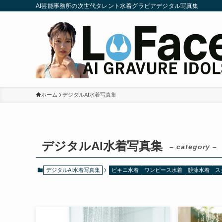
AI芸能事務所の次世代タレント水着グラビアデジタル写真集
ホーム
デジタルAI水着写真集
デジタルAI水着写真集
– category –
デジタルAI水着写真集
ビキニ水着
ワンピース水着
競泳水着
ス