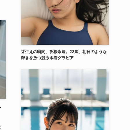
芽生えの瞬間、夜桜永遠。22歳、朝日のような
輝きを放つ競泳水着グラビア
ム
わ
シ