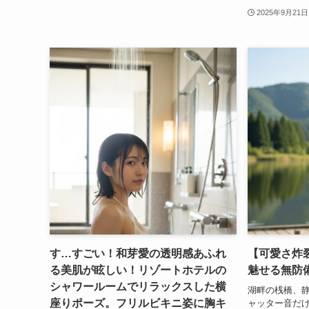
2025年9月21日
す…すごい！和芽愛の透明感あふれ
【可愛さ炸
る美肌が眩しい！リゾートホテルの
魅せる無防
シャワールームでリラックスした横
湖畔の桟橋、
座りポーズ。フリルビキニ姿に胸キ
ャッター音だ