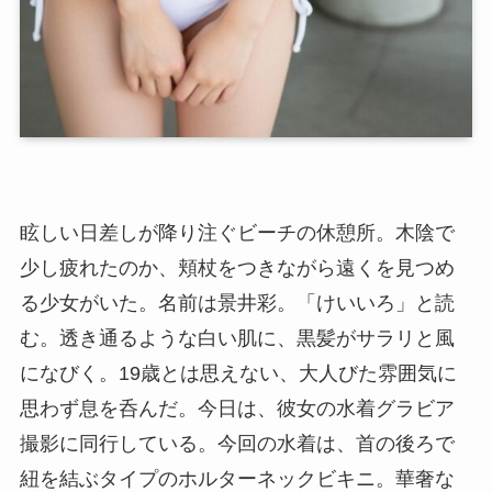
眩しい日差しが降り注ぐビーチの休憩所。木陰で
少し疲れたのか、頬杖をつきながら遠くを見つめ
る少女がいた。名前は景井彩。「けいいろ」と読
む。透き通るような白い肌に、黒髪がサラリと風
になびく。19歳とは思えない、大人びた雰囲気に
思わず息を呑んだ。今日は、彼女の水着グラビア
撮影に同行している。今回の水着は、首の後ろで
紐を結ぶタイプのホルターネックビキニ。華奢な