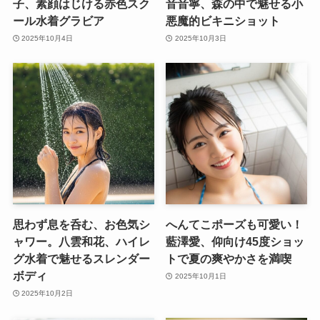
子、素顔はじける赤色スク
音音寧、森の中で魅せる小
ール水着グラビア
悪魔的ビキニショット
2025年10月4日
2025年10月3日
思わず息を呑む、お色気シ
へんてこポーズも可愛い！
ャワー。八雲和花、ハイレ
藍澤愛、仰向け45度ショッ
グ水着で魅せるスレンダー
トで夏の爽やかさを満喫
ボディ
2025年10月1日
2025年10月2日