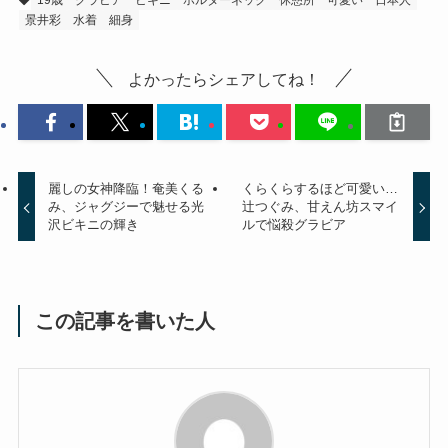
19歳
グラビア
ビキニ
ホルターネック
休憩所
可愛い
日本人
景井彩
水着
細身
よかったらシェアしてね！
麗しの女神降臨！奄美くる
くらくらするほど可愛い…
み、ジャグジーで魅せる光
辻つぐみ、甘えん坊スマイ
沢ビキニの輝き
ルで悩殺グラビア
この記事を書いた人