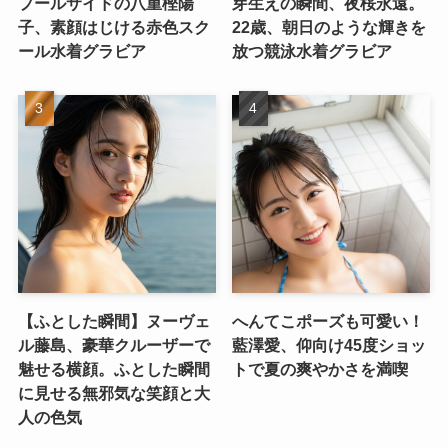
プールサイドの八重樫陽
芽生えの瞬間、夜桜永遠。
子、素顔はじける赤色スク
22歳、朝日のような輝きを
ール水着グラビア
放つ競泳水着グラビア
【ふとした瞬間】ヌーヴェ
へんてこポーズも可愛い！
ル藤島、豪華クルーザーで
藍澤愛、仰向け45度ショッ
魅せる横顔。ふとした瞬間
トで夏の爽やかさを満喫
に見せる無邪気な笑顔と大
人の色気