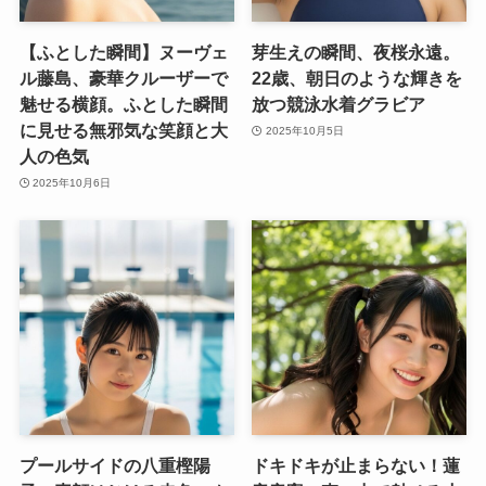
【ふとした瞬間】ヌーヴェ
芽生えの瞬間、夜桜永遠。
ル藤島、豪華クルーザーで
22歳、朝日のような輝きを
魅せる横顔。ふとした瞬間
放つ競泳水着グラビア
に見せる無邪気な笑顔と大
2025年10月5日
人の色気
2025年10月6日
プールサイドの八重樫陽
ドキドキが止まらない！蓮