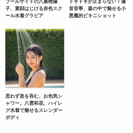
プールサイドの八重樫陽
ドキドキが止まらない！蓮
子、素顔はじける赤色スク
音音寧、森の中で魅せる小
ール水着グラビア
悪魔的ビキニショット
思わず息を呑む、お色気シ
ャワー。八雲和花、ハイレ
グ水着で魅せるスレンダー
ボディ