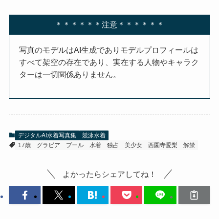
＊＊＊＊＊＊注意＊＊＊＊＊＊
写真のモデルはAI生成でありモデルプロフィールは
すべて架空の存在であり、実在する人物やキャラク
ターは一切関係ありません。
デジタルAI水着写真集
競泳水着
17歳
グラビア
プール
水着
独占
美少女
西園寺愛梨
解禁
よかったらシェアしてね！