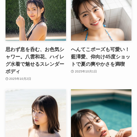
思わず息を呑む、お色気シ
へんてこポーズも可愛い！
ャワー。八雲和花、ハイレ
藍澤愛、仰向け45度ショッ
グ水着で魅せるスレンダー
トで夏の爽やかさを満喫
ボディ
2025年10月1日
2025年10月2日