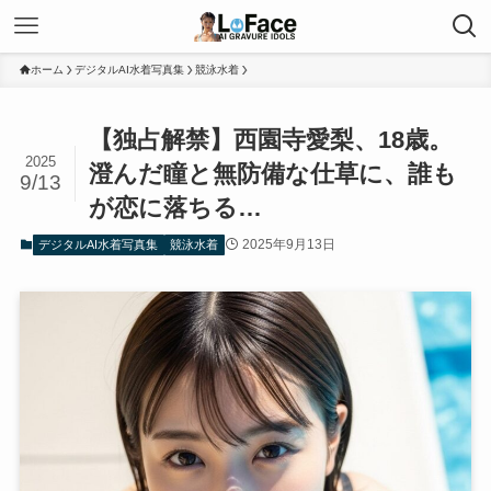
ホーム
デジタルAI水着写真集
競泳水着
【独占解禁】西園寺愛梨、18歳。
2025
澄んだ瞳と無防備な仕草に、誰も
9/13
が恋に落ちる…
2025年9月13日
デジタルAI水着写真集
競泳水着