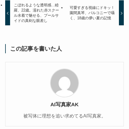
こぼれるような透明感…睦
可愛すぎる視線にドキッ！
羅、22歳。濡れた赤スクー
園間真琴、バルコニーで囁
ル水着で魅せる、プールサ
く、18歳の儚い夏の記憶
イドの真剣な眼差し
この記事を書いた人
AI写真家AK
被写体に理想を追い求めてるAI写真家。