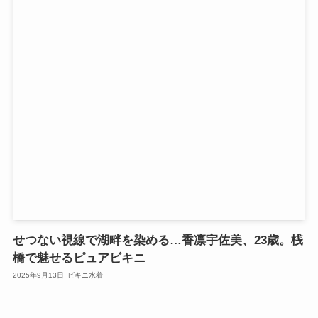
せつない視線で湖畔を染める…香凛宇佐美、23歳。桟
橋で魅せるピュアビキニ
2025年9月13日
ビキニ水着