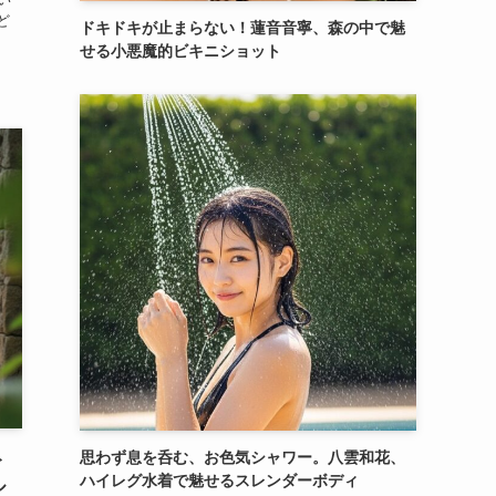
ど
ドキドキが止まらない！蓮音音寧、森の中で魅
せる小悪魔的ビキニショット
思わず息を呑む、お色気シャワー。八雲和花、
ト
ハイレグ水着で魅せるスレンダーボディ
ル