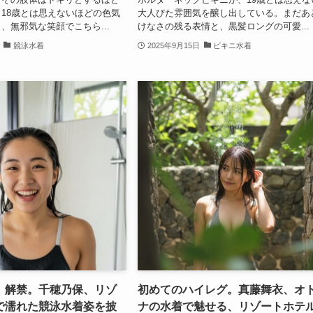
18歳とは思えないほどの色気
大人びた雰囲気を醸し出している。まだあ
、無邪気な笑顔でこちら...
けなさの残る表情と、黒髪ロングの可愛...
競泳水着
2025年9月15日
ビキニ水着
、解禁。千穂乃保、リゾ
初めてのハイレグ。真藤舞衣、オ
で濡れた競泳水着姿を披
ナの水着で魅せる、リゾートホテ