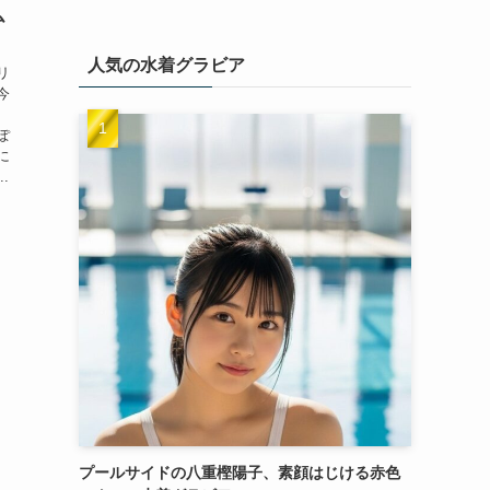
ム
人気の水着グラビア
リ
今
ぽ
に
.
プールサイドの八重樫陽子、素顔はじける赤色