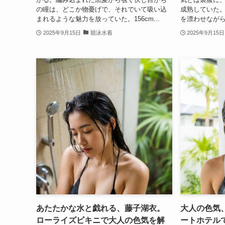
の瞳は、どこか物憂げで、それでいて吸い込
成熟していた。
まれるような魅力を放っていた。156cm...
を漂わせながら
2025年9月15日
競泳水着
2025年9月15日
あたたかな水と戯れる、藤子湖衣。
大人の色気
ローライズビキニで大人の色気を解
ートホテル