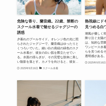
危険な香り、蘭音織。22歳、禁断の
熱視線にド
スクール水着で魅せるジャグジーの
見つめる白
誘惑
潮風が優しく
降り注ぐ太陽
夕暮れのプールサイド。オレンジ色の光に照
は、知的な雰
らされたジャグジーで、蘭音織はゆったりと
ワンピース水着
くつろいでいた。細い白の肩紐の緑色のスク
らを見つめる
ール水着が、彼女の白い肌を際立たせてい
透明感がある。
る。水面の揺らぎが、その完璧な肢体に美し
い陰影を落とす。カメラを向けると、彼女...
2025年9月16日
2025年9月16日
スクール水着