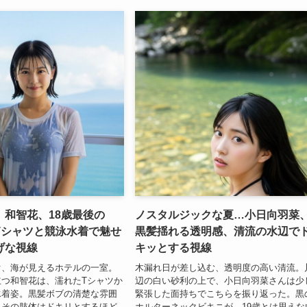
】和智花、18歳最後の
ノスタルジックな夏…小日向羽菜
Tシャツと競泳水着で魅せ
黒髪揺れる透明感、清流の水辺で
げな視線
キッとする視線
ぐ、海が見えるホテルの一室。
木漏れ日が差し込む、透明度の高い清流。
つ和智花は、濡れたTシャツか
辺の白い砂利の上で、小日向羽菜さんは少
水着姿。黒髪ボブの清楚な雰囲
緊張した面持ちでこちらを振り返った。黒
、その肢体はドキリとするほど
ホルターネックビキニが、19歳とは思えな