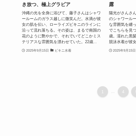
き放つ、極上グラビア
露
沖縄の光を全身に浴びて、藤子さんはシャワ
陽光がさんさ
ールームのガラス越しに微笑んだ。水滴が彼
のシャワール
女の肌を伝い、ローライズビキニのラインに
な雰囲気を纏
沿って流れ落ちる。その姿は、まるで南国の
でこちらを見つ
花のように艶やかで、それでいてどこかミス
歳。濡れた黒
テリアスな雰囲気を漂わせていた。22歳...
競泳水着が彼女
2025年9月15日
ビキニ水着
2025年9月15日
1
...
4