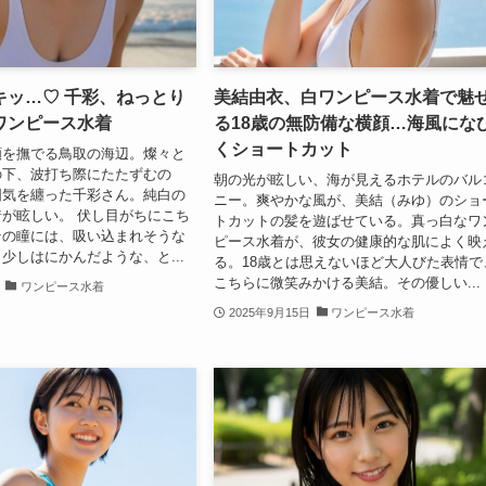
キッ…♡ 千彩、ねっとり
美結由衣、白ワンピース水着で魅
ワンピース水着
る18歳の無防備な横顔…海風にな
くショートカット
頬を撫でる鳥取の海辺。燦々と
の下、波打ち際にたたずむの
朝の光が眩しい、海が見えるホテルのバル
囲気を纏った千彩さん。純白の
ニー。爽やかな風が、美結（みゆ）のショ
が眩しい。 伏し目がちにこち
トカットの髪を遊ばせている。真っ白なワ
その瞳には、吸い込まれそうな
ピース水着が、彼女の健康的な肌によく映
少しはにかんだような、と...
る。18歳とは思えないほど大人びた表情で
こちらに微笑みかける美結。その優しい...
ワンピース水着
2025年9月15日
ワンピース水着