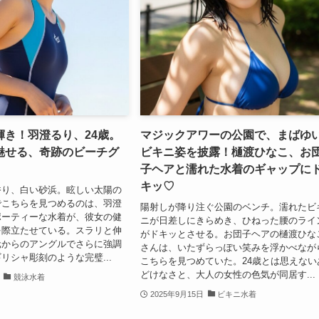
輝き！羽澄るり、24歳。
マジックアワーの公園で、まばゆ
魅せる、奇跡のビーチグ
ビキニ姿を披露！樋渡ひなこ、お
子ヘアと濡れた水着のギャップに
キッ♡
香り、白い砂浜。眩しい太陽の
でこちらを見つめるのは、羽澄
陽射しが降り注ぐ公園のベンチ。濡れたビ
ポーティーな水着が、彼女の健
ニが日差しにきらめき、ひねった腰のライ
を際立たせている。スラリと伸
がドキッとさせる。お団子ヘアの樋渡ひな
元からのアングルでさらに強調
さんは、いたずらっぽい笑みを浮かべなが
リシャ彫刻のような完璧...
こちらを見つめていた。24歳とは思えない
どけなさと、大人の女性の色気が同居す...
競泳水着
2025年9月15日
ビキニ水着