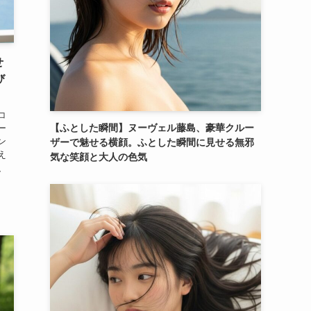
せ
び
コ
【ふとした瞬間】ヌーヴェル藤島、豪華クルー
ー
ン
ザーで魅せる横顔。ふとした瞬間に見せる無邪
え
気な笑顔と大人の色気
、