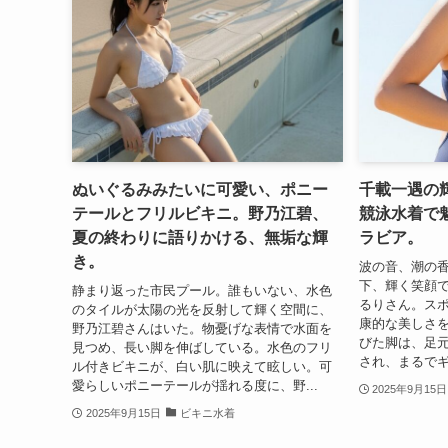
ぬいぐるみみたいに可愛い、ポニー
千載一遇の
テールとフリルビキニ。野乃江碧、
競泳水着で
夏の終わりに語りかける、無垢な輝
ラビア。
き。
波の音、潮の
下、輝く笑顔
静まり返った市民プール。誰もいない、水色
るりさん。ス
のタイルが太陽の光を反射して輝く空間に、
康的な美しさ
野乃江碧さんはいた。物憂げな表情で水面を
びた脚は、足
見つめ、長い脚を伸ばしている。水色のフリ
され、まるでギ
ル付きビキニが、白い肌に映えて眩しい。可
愛らしいポニーテールが揺れる度に、野...
2025年9月15日
2025年9月15日
ビキニ水着