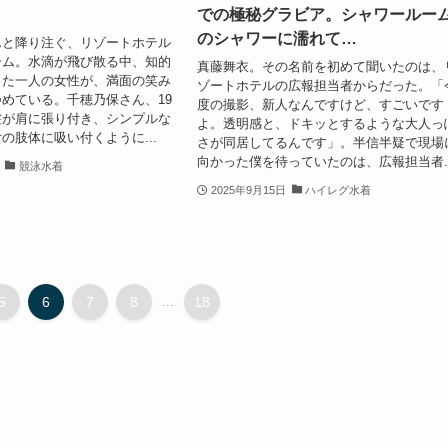
での極秘グラビア。シャワールー
のシャワーに濡れて…
んと降り注ぐ、リゾートホテル
ーム。水滴が飛び散る中、知的
真藤舞衣。その名前を初めて聞いたのは、
った一人の女性が、満面の笑み
ゾートホテルの広報担当者からだった。「
めている。千穂乃保さん、19
度の撮影、新人なんですけど、すごいです
髪が肩に張り付き、シンプルな
よ。透明感と、ドキッとするような大人っ
の肢体に吸い付くように...
さが同居してるんです」。半信半疑で現場
向かった僕を待っていたのは、広報担当者..
競泳水着
2025年9月15日
ハイレグ水着
5
6
7
8
...
18