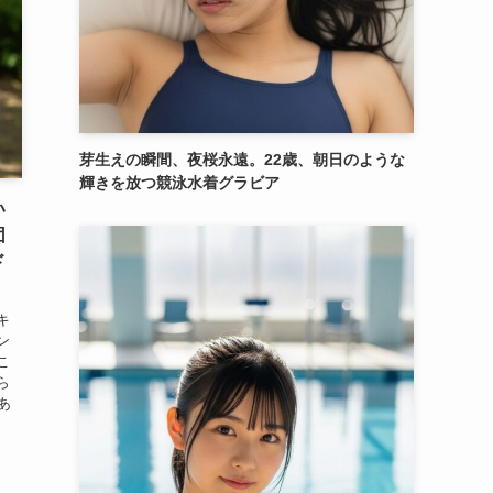
芽生えの瞬間、夜桜永遠。22歳、朝日のような
輝きを放つ競泳水着グラビア
い
団
ド
キ
ン
こ
ら
あ