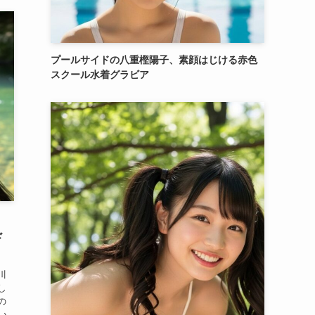
プールサイドの八重樫陽子、素顔はじける赤色
スクール水着グラビア
、
ド
川
し
の
い