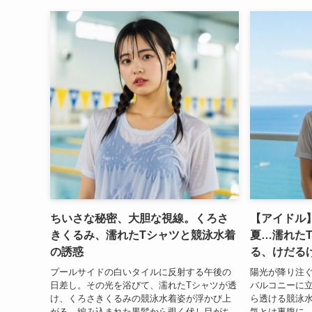
ちいさな秘密、大胆な視線。くろさ
【アイドル
きくるみ、濡れたTシャツと競泳水着
夏…濡れた
の誘惑
る、けだる
プールサイドの白いタイルに反射する午後の
陽光が降り注
日差し。その光を浴びて、濡れたTシャツが透
バルコニーに立
け、くろさきくるみの競泳水着姿が浮かび上
ら透ける競泳
がる。編み込まれた黒髪から覗く伏し目がち
気とは裏腹に