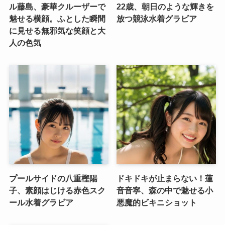
ル藤島、豪華クルーザーで
22歳、朝日のような輝きを
魅せる横顔。ふとした瞬間
放つ競泳水着グラビア
に見せる無邪気な笑顔と大
人の色気
プールサイドの八重樫陽
ドキドキが止まらない！蓮
子、素顔はじける赤色スク
音音寧、森の中で魅せる小
ール水着グラビア
悪魔的ビキニショット