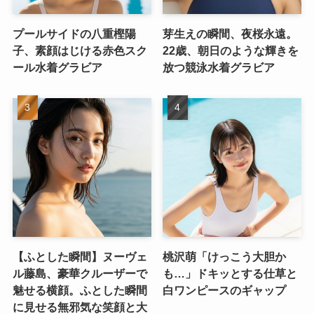
プールサイドの八重樫陽
芽生えの瞬間、夜桜永遠。
子、素顔はじける赤色スク
22歳、朝日のような輝きを
ール水着グラビア
放つ競泳水着グラビア
【ふとした瞬間】ヌーヴェ
桃沢萌「けっこう大胆か
ル藤島、豪華クルーザーで
も…」ドキッとする仕草と
魅せる横顔。ふとした瞬間
白ワンピースのギャップ
に見せる無邪気な笑顔と大