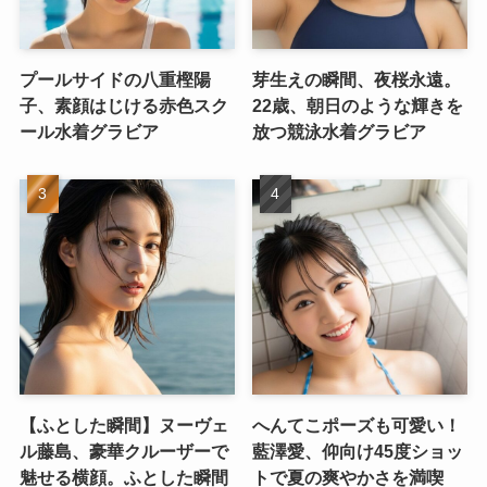
プールサイドの八重樫陽
芽生えの瞬間、夜桜永遠。
子、素顔はじける赤色スク
22歳、朝日のような輝きを
ール水着グラビア
放つ競泳水着グラビア
【ふとした瞬間】ヌーヴェ
へんてこポーズも可愛い！
ル藤島、豪華クルーザーで
藍澤愛、仰向け45度ショッ
魅せる横顔。ふとした瞬間
トで夏の爽やかさを満喫