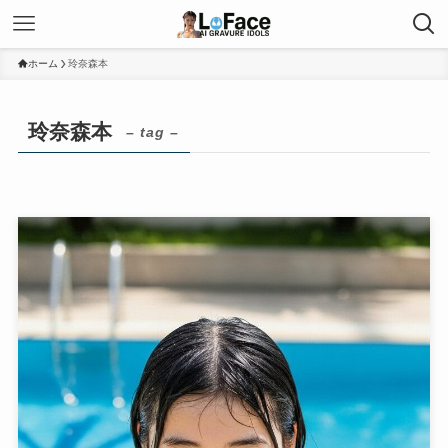
ホーム
玲奈森本
玲奈森本
– tag –