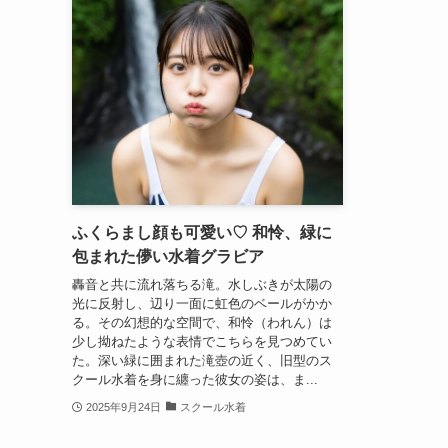
ふくらまし顔も可愛い♡ 和怜、緑に
包まれた儚い水着グラビア
轟音と共に流れ落ちる滝。水しぶきが太陽の
光に反射し、辺り一面に虹色のベールがかか
る。その幻想的な空間で、和怜（われん）は
少し拗ねたような表情でこちらを見つめてい
た。深い緑に囲まれた滝壺の近く、旧型のス
クール水着を身に纏った彼女の姿は、ま...
2025年9月24日
スクール水着