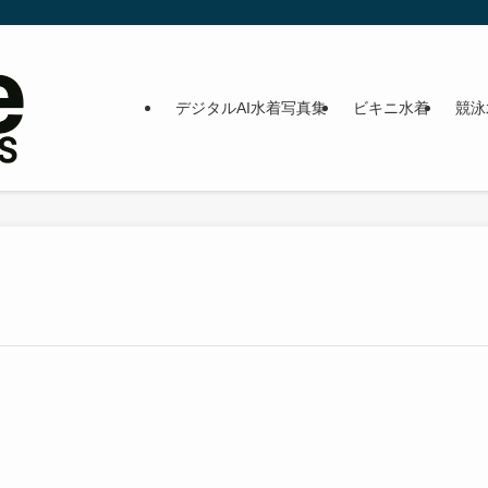
デジタルAI水着写真集
ビキニ水着
競泳