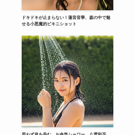
ドキドキが止まらない！蓮音音寧、森の中で魅
せる小悪魔的ビキニショット
思わず息を呑む、お色気シャワー。八雲和花、