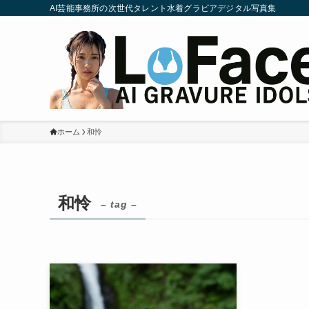
AI芸能事務所の次世代タレント水着グラビアデジタル写真集
ホーム
和怜
和怜
– tag –